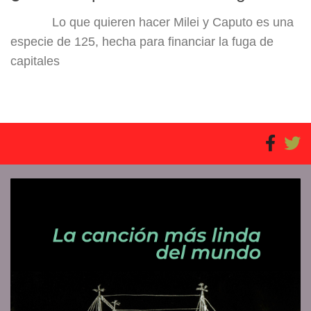
Lo que quieren hacer Milei y Caputo es una
especie de 125, hecha para financiar la fuga de
capitales