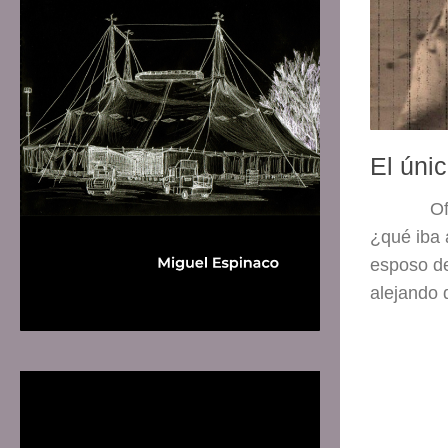
El úni
Of
¿qué iba 
esposo d
alejando 