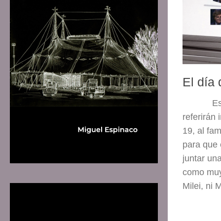
El día
Es
referirán
19, al fa
para que 
juntar un
como muy 
Milei, ni