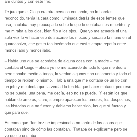
ahí duritos y con este frío.
Te juro que el Ciego era otra persona contando, no lo habrías
reconocido, tenía la cara como iluminada detrás de esos lentes que
usa, hablaba muy preocupado sobre lo que le contaban los muertitos y
me miraba a los ojos, bien fijo a los ojos. Que yo me acuerde ni una
sola vez le vi hacer eso de sacarse los mocos y secarse la mano en el
guardapolvo, ese gesto tan incómodo que casi siempre repetía entre
monosílabo y monosílabo.
– Había uno que se acordaba de alguna cosa con la madre – me
contaba el Ciego – ahora yo no me acuerdo de todo lo que me decía
pero sonaba medio a tango, la verdad algunos son un lamento y todo el
tiempo te repiten lo mismo. Había una que me contaba de un lío con
un jefe y me decía que la verdad lo tendría que haber matado, pero eso
no se puede, una pena, me decía, eso no se puede. Y están los que
hablan de amores, claro, siempre aparecen los amores, los despechos,
las historias que no fueron y debieron haber sido, las que sí fueron y
que para qué.
Es como que Ramírez se impresionaba no tanto de las cosas que
contaban sino de cómo las contaban. Trataba de explicarme pero se
ve que le costaba.