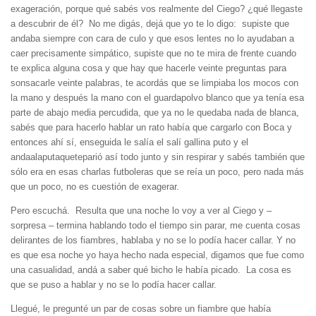
exageración, porque qué sabés vos realmente del Ciego? ¿qué llegaste
a descubrir de él? No me digás, dejá que yo te lo digo: supiste que
andaba siempre con cara de culo y que esos lentes no lo ayudaban a
caer precisamente simpático, supiste que no te mira de frente cuando
te explica alguna cosa y que hay que hacerle veinte preguntas para
sonsacarle veinte palabras, te acordás que se limpiaba los mocos con
la mano y después la mano con el guardapolvo blanco que ya tenía esa
parte de abajo media percudida, que ya no le quedaba nada de blanca,
sabés que para hacerlo hablar un rato había que cargarlo con Boca y
entonces ahí sí, enseguida le salía el salí gallina puto y el
andaalaputaqueteparió así todo junto y sin respirar y sabés también que
sólo era en esas charlas futboleras que se reía un poco, pero nada más
que un poco, no es cuestión de exagerar.
Pero escuchá. Resulta que una noche lo voy a ver al Ciego y –
sorpresa – termina hablando todo el tiempo sin parar, me cuenta cosas
delirantes de los fiambres, hablaba y no se lo podía hacer callar. Y no
es que esa noche yo haya hecho nada especial, digamos que fue como
una casualidad, andá a saber qué bicho le había picado. La cosa es
que se puso a hablar y no se lo podía hacer callar.
Llegué, le pregunté un par de cosas sobre un fiambre que había