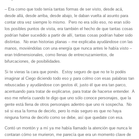
– Era como que todo tenía tantas formas de ser visto, desde acá,
desde allá, desde arriba, desde abajo, le daban vuelta al asunto para
contar otra vez siempre lo mismo. Pero no era sólo eso, no eran sólo
los posibles puntos de vista, era también el hecho de que tantas cosas
podrían haber sucedido a partir de allí, tantas cosas podrían haber sido
distintas. No eran historias planas – me explicaba ayudándose con las
manos, moviéndolas con una energía que nunca antes le había visto –
eran tridimensionales, como llenas de entrecruzamientos, de
bifurcaciones, de posibilidades.
Si te vieras la cara que ponés. Estoy seguro de que no te lo podés
imaginar al Ciego diciendo todo eso y para colmo con esas palabras tan
rebuscadas y ayudándose con gestos él, justo él que era tan parco,
acentuando para tratar de explicarse, para tratar de hacerse entender. A
eso me refería cuando te digo que uno sólo conoce personajes, que la
gente está llena de otros personajes adentro que uno ni sospecha. No
sé si esa la forma de decirlo, pero lo más seguro es que no haya
ninguna forma de decirlo como se debe, así que quedate con esa.
Contó un montón y a mí ya me había llamado la atención que nunca le
contaran cómo se murieron, me parecía que era un momento clave de