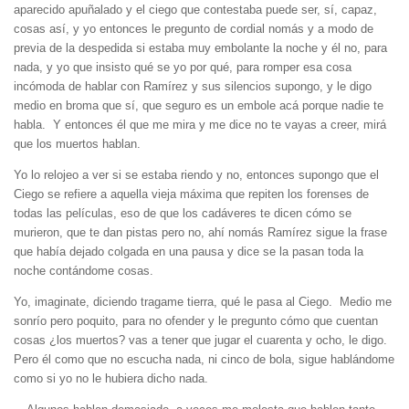
aparecido apuñalado y el ciego que contestaba puede ser, sí, capaz,
cosas así, y yo entonces le pregunto de cordial nomás y a modo de
previa de la despedida si estaba muy embolante la noche y él no, para
nada, y yo que insisto qué se yo por qué, para romper esa cosa
incómoda de hablar con Ramírez y sus silencios supongo, y le digo
medio en broma que sí, que seguro es un embole acá porque nadie te
habla. Y entonces él que me mira y me dice no te vayas a creer, mirá
que los muertos hablan.
Yo lo relojeo a ver si se estaba riendo y no, entonces supongo que el
Ciego se refiere a aquella vieja máxima que repiten los forenses de
todas las películas, eso de que los cadáveres te dicen cómo se
murieron, que te dan pistas pero no, ahí nomás Ramírez sigue la frase
que había dejado colgada en una pausa y dice se la pasan toda la
noche contándome cosas.
Yo, imaginate, diciendo tragame tierra, qué le pasa al Ciego. Medio me
sonrío pero poquito, para no ofender y le pregunto cómo que cuentan
cosas ¿los muertos? vas a tener que jugar el cuarenta y ocho, le digo.
Pero él como que no escucha nada, ni cinco de bola, sigue hablándome
como si yo no le hubiera dicho nada.