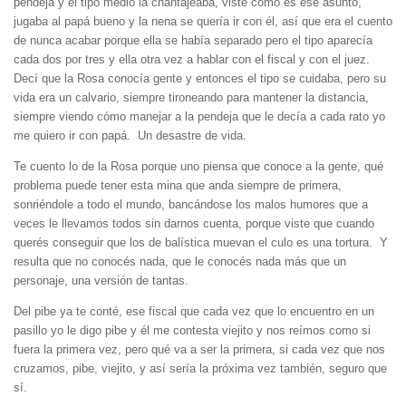
pendeja y el tipo medio la chantajeaba, viste cómo es ese asunto,
jugaba al papá bueno y la nena se quería ir con él, así que era el cuento
de nunca acabar porque ella se había separado pero el tipo aparecía
cada dos por tres y ella otra vez a hablar con el fiscal y con el juez.
Decí que la Rosa conocía gente y entonces el tipo se cuidaba, pero su
vida era un calvario, siempre tironeando para mantener la distancia,
siempre viendo cómo manejar a la pendeja que le decía a cada rato yo
me quiero ir con papá. Un desastre de vida.
Te cuento lo de la Rosa porque uno piensa que conoce a la gente, qué
problema puede tener esta mina que anda siempre de primera,
sonriéndole a todo el mundo, bancándose los malos humores que a
veces le llevamos todos sin darnos cuenta, porque viste que cuando
querés conseguir que los de balística muevan el culo es una tortura. Y
resulta que no conocés nada, que le conocés nada más que un
personaje, una versión de tantas.
Del pibe ya te conté, ese fiscal que cada vez que lo encuentro en un
pasillo yo le digo pibe y él me contesta viejito y nos reímos como si
fuera la primera vez, pero qué va a ser la primera, si cada vez que nos
cruzamos, pibe, viejito, y así sería la próxima vez también, seguro que
sí.