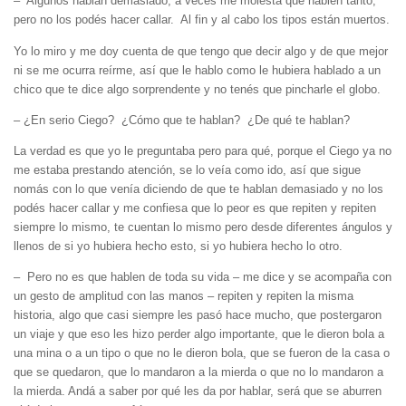
– Algunos hablan demasiado, a veces me molesta que hablen tanto,
pero no los podés hacer callar. Al fin y al cabo los tipos están muertos.
Yo lo miro y me doy cuenta de que tengo que decir algo y de que mejor
ni se me ocurra reírme, así que le hablo como le hubiera hablado a un
chico que te dice algo sorprendente y no tenés que pincharle el globo.
– ¿En serio Ciego? ¿Cómo que te hablan? ¿De qué te hablan?
La verdad es que yo le preguntaba pero para qué, porque el Ciego ya no
me estaba prestando atención, se lo veía como ido, así que sigue
nomás con lo que venía diciendo de que te hablan demasiado y no los
podés hacer callar y me confiesa que lo peor es que repiten y repiten
siempre lo mismo, te cuentan lo mismo pero desde diferentes ángulos y
llenos de si yo hubiera hecho esto, si yo hubiera hecho lo otro.
– Pero no es que hablen de toda su vida – me dice y se acompaña con
un gesto de amplitud con las manos – repiten y repiten la misma
historia, algo que casi siempre les pasó hace mucho, que postergaron
un viaje y que eso les hizo perder algo importante, que le dieron bola a
una mina o a un tipo o que no le dieron bola, que se fueron de la casa o
que se quedaron, que lo mandaron a la mierda o que no lo mandaron a
la mierda. Andá a saber por qué les da por hablar, será que se aburren