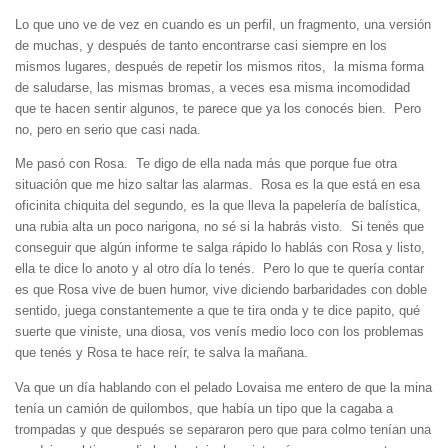
Lo que uno ve de vez en cuando es un perfil, un fragmento, una versión
de muchas, y después de tanto encontrarse casi siempre en los
mismos lugares, después de repetir los mismos ritos, la misma forma
de saludarse, las mismas bromas, a veces esa misma incomodidad
que te hacen sentir algunos, te parece que ya los conocés bien. Pero
no, pero en serio que casi nada.
Me pasó con Rosa. Te digo de ella nada más que porque fue otra
situación que me hizo saltar las alarmas. Rosa es la que está en esa
oficinita chiquita del segundo, es la que lleva la papelería de balística,
una rubia alta un poco narigona, no sé si la habrás visto. Si tenés que
conseguir que algún informe te salga rápido lo hablás con Rosa y listo,
ella te dice lo anoto y al otro día lo tenés. Pero lo que te quería contar
es que Rosa vive de buen humor, vive diciendo barbaridades con doble
sentido, juega constantemente a que te tira onda y te dice papito, qué
suerte que viniste, una diosa, vos venís medio loco con los problemas
que tenés y Rosa te hace reír, te salva la mañana.
Va que un día hablando con el pelado Lovaisa me entero de que la mina
tenía un camión de quilombos, que había un tipo que la cagaba a
trompadas y que después se separaron pero que para colmo tenían una