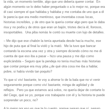
la vida, un momento terrible, algo que uno debería querer contar. En
algún momento se lo debo haber preguntado o a lo mejor no, porque era
él casi siempre el que hablaba y hablaba y me contaba de uno que a él
le parecía que era medio mentiroso, que inventaba cosas locas,
historias increíbles, y de otro que le quería contar algo pero que le daba
risa y no podía y de otros que eran un bajón, tristes decía él, llorosos,
insoportables. Una piba nomás le contó su muerte con lujo de detalles.
– Me dijo que ese chabón la tenía apuntada desde hacía mucho, ese
hijo de puta que al final la violó y la mató. Me la tuve que bancar
contando la escena una vez y otra y siempre diciendo cómo no me di
cuenta de que eso iba a pasar – hizo una pausa y me dijo como
explicándola – Seguro que la pendeja no tenía muchas más historias
que contar porque era muy piba ¿de qué otra cosa me iba a hablar,
pobre, si había vivido tan poquito?
Yo que sí viví bastante, te voy a ahorrar lo de la bala que no vi venir
seguramente porque como viví bastante, minga de agilidad y de
reflejos. Pero ya que estamos acá solos, no quería dejar de contarte lo
del Ciego, qué se yo, porque vos trabajaste con él y la historia te puede
sorprender un poco, no?
A lo mejor por eso es que te lo cuento, porque seguro que sí, seguro