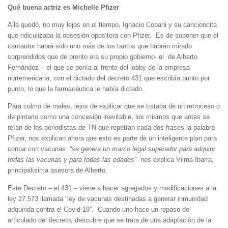
Qué buena actriz es Michelle Pfizer
Allá quedó, no muy lejos en el tiempo, Ignacio Copani y su cancioncita
que ridiculizaba la obsesión opositora con Pfizer. Es de suponer que el
cantautor habrá sido uno más de los tantos que habrán mirado
sorprendidos que de pronto era su propio gobierno- el de Alberto
Fernández – el que se ponía al frente del lobby de la empresa
nortemericana, con el dictado del decreto 431 que escribía punto por
punto, lo que la farmacéutica le había dictado.
Para colmo de males, lejos de explicar que se trataba de un retroceso o
de pintarlo como una concesión inevitable, los mismos que antes se
reían de los periodistas de TN que repetían cada dos frases la palabra
Pfizer, nos explican ahora que esto es parte de un inteligente plan para
contar con vacunas:
“se genera un marco legal superador para adquirir
todas las vacunas y para todas las edades”
nos explica Vilma Ibarra,
principalísima asesora de Alberto.
Este Decreto – el 431 – viene a hacer agregados y modificaciones a la
ley 27.573 llamada “ley de vacunas destinadas a generar inmunidad
adquirida contra el Covid-19”. Cuando uno hace un repaso del
articulado del decreto, descubre que se trata de una adaptación de la