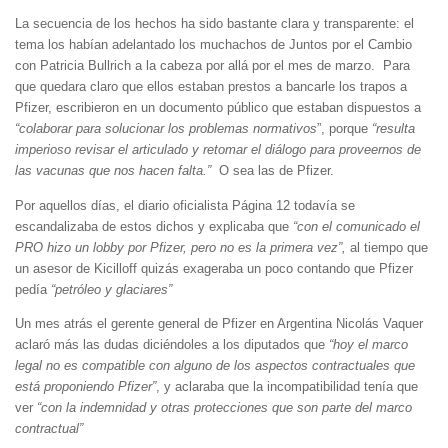
La secuencia de los hechos ha sido bastante clara y transparente: el
tema los habían adelantado los muchachos de Juntos por el Cambio
con Patricia Bullrich a la cabeza por allá por el mes de marzo. Para
que quedara claro que ellos estaban prestos a bancarle los trapos a
Pfizer, escribieron en un documento público que estaban dispuestos a
“colaborar para solucionar los problemas normativos
”, porque
“resulta
imperioso revisar el articulado y retomar el diálogo para proveernos de
las vacunas que nos hacen falta.”
O sea las de Pfizer.
Por aquellos días, el diario oficialista Página 12 todavía se
escandalizaba de estos dichos y explicaba que
“con el comunicado el
PRO hizo un lobby por Pfizer, pero no es la primera vez”,
al tiempo que
un asesor de Kicilloff quizás exageraba un poco contando que Pfizer
pedía
“petróleo y glaciares”
Un mes atrás el gerente general de Pfizer en Argentina Nicolás Vaquer
aclaró más las dudas diciéndoles a los diputados que
“hoy el marco
legal no es compatible con alguno de los aspectos contractuales que
está proponiendo Pfizer”
, y aclaraba que la incompatibilidad tenía que
ver
“con la indemnidad y otras protecciones que son parte del marco
contractual”